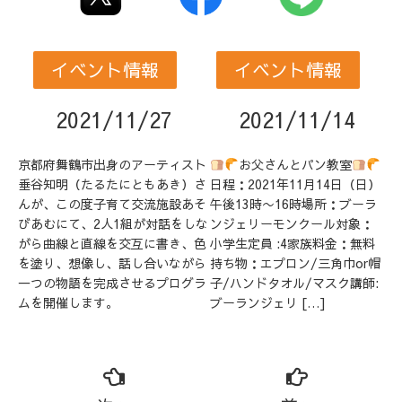
イベント情報
イベント情報
2021/11/27
2021/11/14
京都府舞鶴市出身のアーティスト
お父さんとパン教室
垂谷知明（たるたにともあき）さ
日程：2021年11月14日（日）
んが、この度子育て交流施設あそ
午後13時〜16時場所：ブーラ
びあむにて、2人1組が対話をしな
ンジェリーモンクール対象：
がら曲線と直線を交互に書き、色
小学生定員 :4家族料金：無料
を塗り、想像し、話し合いながら
持ち物：エプロン/三角巾or帽
一つの物語を完成させるプログラ
子/ハンドタオル/マスク講師:
ムを開催します。
ブーランジェリ […]